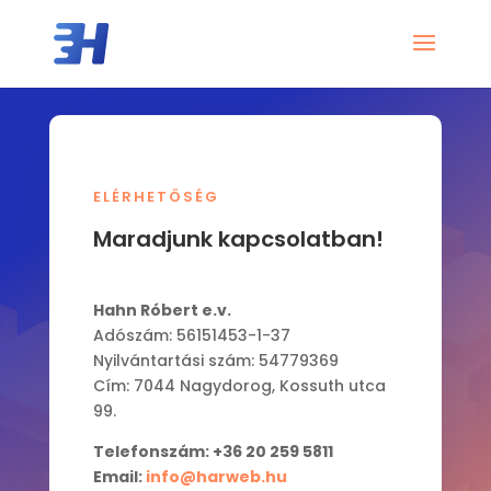
ELÉRHETŐSÉG
Maradjunk kapcsolatban!
Hahn Róbert e.v.
Adószám: 56151453-1-37
Nyilvántartási szám: 54779369
Cím: 7044 Nagydorog, Kossuth utca
99.
Telefonszám: +36 20 259 5811
Email:
info@harweb.hu