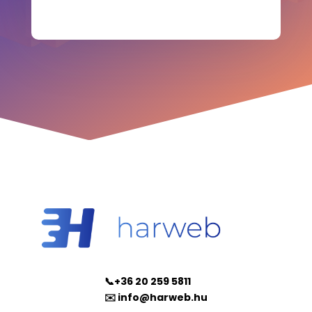
📞+36 20 259 5811
✉️ info@harweb.hu