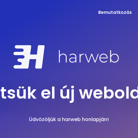
Bemutatkozás
tsük el új webol
Üdvözöljük a harweb honlapján!