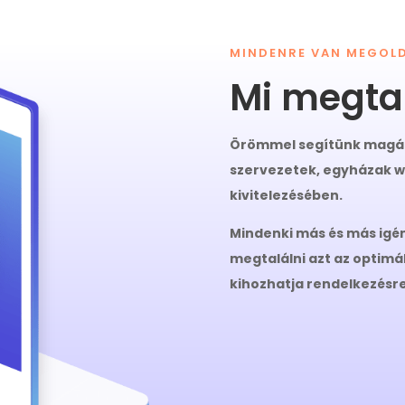
MINDENRE VAN MEGOL
Mi megtal
Örömmel segítünk magáns
szervezetek, egyházak 
kivitelezésében.
Mindenki más és más igén
megtalálni azt az optimá
kihozhatja rendelkezésre