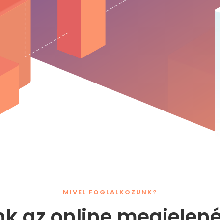
MIVEL FOGLALKOZUNK?
nk az online megjelen