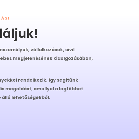
DÁS!
áljuk!
zemélyek, vállalkozások, civil
webes megjelenésének kidolgozásában,
yekkel rendelkezik, így segítünk
lis megoldást, amellyel a legtöbbet
 álló lehetőségekből.