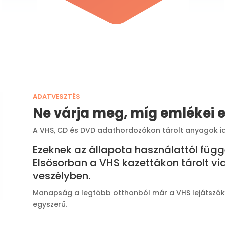
ADATVESZTÉS
Ne várja meg, míg emlékei e
A VHS, CD és DVD adathordozókon tárolt anyagok i
Ezeknek az állapota használattól függ
Elsősorban a VHS kazettákon tárolt v
veszélyben.
Manapság a legtöbb otthonból már a VHS lejátszók i
egyszerű.