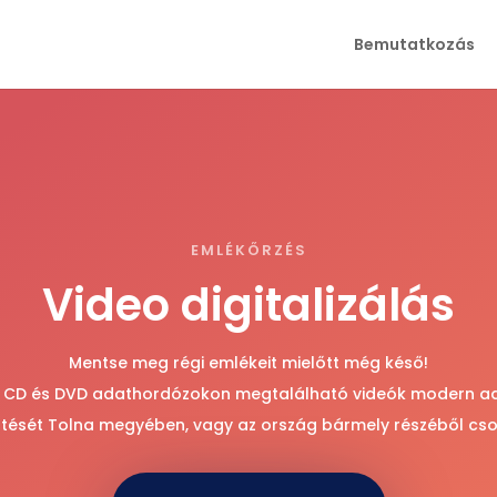
Bemutatkozás
EMLÉKŐRZÉS
Video digitalizálás
Mentse meg régi emlékeit mielőtt még késő!
S, CD és DVD adathordózokon megtalálható videók modern 
tését Tolna megyében, vagy az ország bármely részéből cs