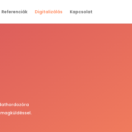
Referenciák
Digitalizálás
Kapcsolat
adathordozóra
omagküldéssel.