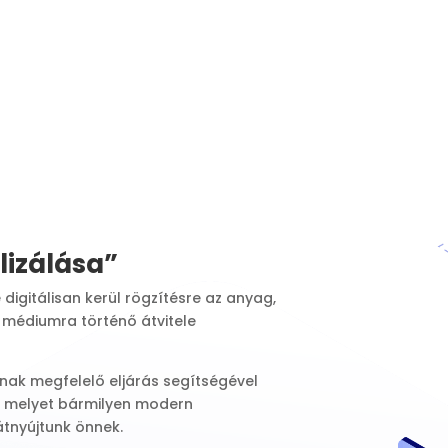
lizálása”
digitálisan kerül rögzítésre az anyag,
 médiumra történő átvitele
nak megfelelő eljárás segítségével
t, melyet bármilyen modern
tnyújtunk önnek.