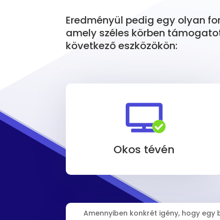
Eredményül pedig egy olyan f
amely széles körben támogatott
következő eszközökön:


Okos tévén
Amennyiben konkrét igény, hogy egy b