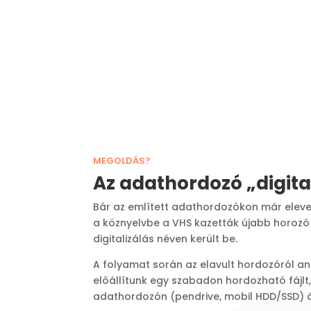
MEGOLDÁS?
Az adathordozó „digita
Bár az említett adathordozókon már eleve 
a köznyelvbe a VHS kazetták újabb horozó
digitalizálás néven került be.
A folyamat során az elavult hordozóról an
előállítunk egy szabadon hordozható fájl
adathordozón (pendrive, mobil HDD/SSD) á