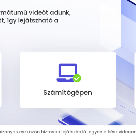
ormátumú videót adunk,
, így lejátszható a


Számítógépen
izonyos eszközön biztosan lejátszható legyen a kész videoan