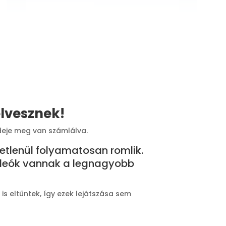
lvesznek!
deje meg van számlálva.
etlenül folyamatosan romlik.
ideók vannak a legnagyobb
s eltűntek, így ezek lejátszása sem