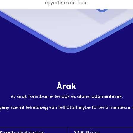
egyeztetés céljából.
Árak
Az árak forintban értendők és alanyi adómentesek.
gény szerint lehetőség van felhőtárhelybe történő mentésre i
Kazetta digitalizálás
2000 Ft/óra